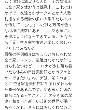
安で便利に過ごせるんだ。その宿泊先
に空き家を使おうと挑戦中。こ れのお
かげで、友達とかサークルとか大人数
利用をする機会の多い大学生たちの力
を借りて、 少しずつだけど若者が色々
な地域に無数にある「元」空き家に足
を運ぶようになってきている。あ なた
も「元」空き家で友達と楽しくおしゃ
べりしてみない? 
最後の事例紹介はちょっとおしゃれな
空き家アレンジ。最近はなかなか外に
出られないけど、コ ロナが少し落ち着
いたら休みの日は美術館とかカフェと
かに行きたいよね。実は、驚くべきこ
とに 空き家を美術館に生まれ変わらせ
た事例があるんです。空き家が芸術の
舞台になるってこと。元 の空き家の歴
史と相まった新しい芸術の世界が覗け
ちゃうかも。さらにはおしゃれなカフ