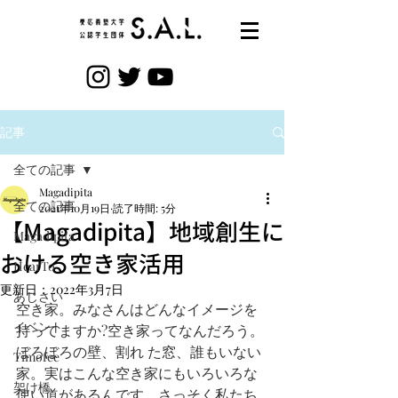
記事
全ての記事
Magadipita
全ての記事
2021年10月19日
読了時間: 5分
【Magadipita】地域創生に
Magadipita
おける空き家活用
HearTo
更新日：
2022年3月7日
あじさい
空き家。みなさんはどんなイメージを
イベント
持ってますか?空き家ってなんだろう。
ぼろぼろの壁、割れ た窓、誰もいない
Timofee
家。実はこんな空き家にもいろいろな
架け橋
使い道があるんです。さっそく私たち