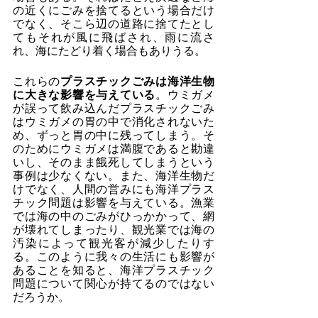
の近くにごみを捨てるという場合だけ
でなく、そこら辺の道路に捨てたとし
てもそれが風に飛ばされ、雨に流さ
れ、海にたどり着く場合もありうる。
これらの
プラスチックごみは海洋生物
に大きな影響を与えている
。ウミガメ
が誤って飲み込んだプラスチックごみ
はウミガメの胃の中で消化されないた
め、ずっと胃の中に残ってしまう。そ
のためにウミガメは満腹であると勘違
いし、そのまま餓死してしまうという
事例は少なくない。また、海洋生物だ
けでなく、人間の営みにも海洋プラス
チック問題は影響を与えている。漁業
では海の中のごみがひっかかって、網
が壊れてしまったり、観光業では海の
汚染によって観光客が減少したりす
る。このように我々の生活にも影響が
あることを知ると、海洋プラスチック
問題について関心が持てるのではない
だろうか。