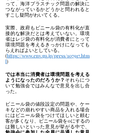
って、海洋プラスチック問題の解決に
つながっているかどうかと問われると
すこし疑問がわいてくる。
実際、政府もビニール袋の有料化が直
接的な解決だとは考えていない。環境
省はレジ袋の有料化が消費者にとって
環境問題を考えるきっかけになっても
らえればよいとしている。
(
https://www.env.go.jp/press/107917.htm
l
)
では本当に消費者は環境問題を考える
ようになったのだろうか？
それらにつ
いて勉強会ではみんなで意見を出し合
った。
ビニール袋の値段設定の問題や、ケー
キなどの崩れやすい商品を入れる場合
にはビニール袋をつけてほしいと頼む
客が多くなり、ビニール袋を0にするの
は難しいといった意見が挙がる中で、
勉強会に参加した全員に共通した意見