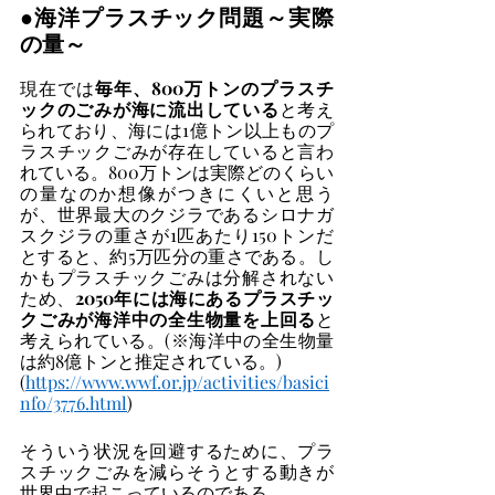
●海洋プラスチック問題～実際
の量～
現在では
毎年、800万トンのプラスチ
ックのごみが海に流出している
と考え
られており、海には1億トン以上ものプ
ラスチックごみが存在していると言わ
れている。800万トンは実際どのくらい
の量なのか想像がつきにくいと思う
が、世界最大のクジラであるシロナガ
スクジラの重さが1匹あたり150トンだ
とすると、約5万匹分の重さである。し
かもプラスチックごみは分解されない
ため、
2050年には海にあるプラスチッ
クごみが海洋中の全生物量を上回る
と
考えられている。(※海洋中の全生物量
は約8億トンと推定されている。)
(
https://www.wwf.or.jp/activities/basici
nfo/3776.html
)
そういう状況を回避するために、プラ
スチックごみを減らそうとする動きが
世界中で起こっているのである。