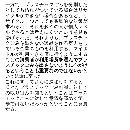
一方で、プラスチックごみを分別した
としても汚れがついている場合はリサ
イクルができない場合があるなど、リ
サイクル一つとっても徹底的な対策が
求められ、それを多くの人が個人レベ
ルでやるとは考えにくいという意見も
挙げられた。それよりも、プラスチッ
クごみを出さない製品を作る努力をし
ている企業のものを利用する、マイボ
トルが利用できる店に行くようにする
などの
消費者が利用場所を選んでプラ
スチックごみを出さないように心がけ
るということも重要なのではないか
と
いう結論に至った。
これに関してさらに深堀りをすると、
様々なプラスチックごみ削減に対して
の取り組みを知るということはプラス
チックごみに対して意識を高める第一
歩ではないだろうかということに発展
する。
その例をいくつか紹介したいと思う。
自動車会社のスズキはスズキ・オーシ