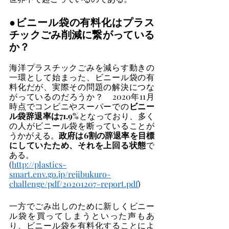
●ビニール袋の有料化はプラス
チックごみ削減に繋がっている
か？
海洋プラスチックごみを減らす動きの
一環として始まった、ビニール袋の有
料化だが、実際その問題の解決につな
がっているのだろうか？　2020年11月
時点でコンビニやスーパーでの
ビニー
ル袋辞退率は71.9%
となっており、多く
の人がビニール袋を断っていることが
うかがえる。
政府は6割の辞退率を目標
にしていたため、それを上回る状態
で
ある。
(
http://plastics-
smart.env.go.jp/rejibukuro-
challenge/pdf/20201207-report.pdf
)
一方でごみ出しのために新しくビニー
ル袋を買ってしまうといった声もあ
り、ビニール袋を有料化することによ