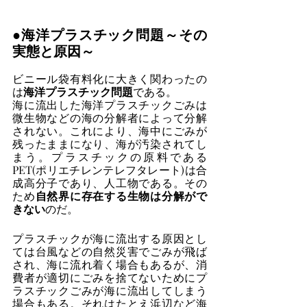
●海洋プラスチック問題～その
実態と原因～
ビニール袋有料化に大きく関わったの
は
海洋プラスチック問題
である。
海に流出した海洋プラスチックごみは
微生物などの海の分解者によって分解
されない。これにより、海中にごみが
残ったままになり、海が汚染されてし
まう。プラスチックの原料である
PET(ポリエチレンテレフタレート)は合
成高分子であり、人工物である。その
ため
自然界に存在する生物は分解がで
きない
のだ。
プラスチックが海に流出する原因とし
ては台風などの自然災害でごみが飛ば
され、海に流れ着く場合もあるが、消
費者が適切にごみを捨てないためにプ
ラスチックごみが海に流出してしまう
場合もある。それはたとえ浜辺など海