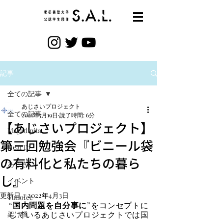
記事
全ての記事
あじさいプロジェクト
全ての記事
2021年5月19日
読了時間: 6分
【あじさいプロジェクト】
Magadipita
第三回勉強会『ビニール袋
HearTo
の有料化と私たちの暮ら
あじさい
し』
イベント
更新日：
2022年4月3日
Timofee
“
国内問題を自分事に
”をコンセプトに
架け橋
しているあじさいプロジェクトでは国