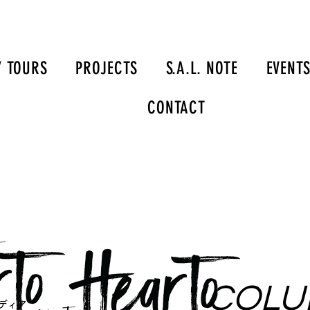
Y TOURS
PROJECTS
S.A.L. NOTE
EVENT
CONTACT
​COL
メディア