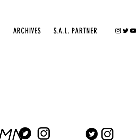
S
ARCHIVES
S.A.L. PARTNER
UMN