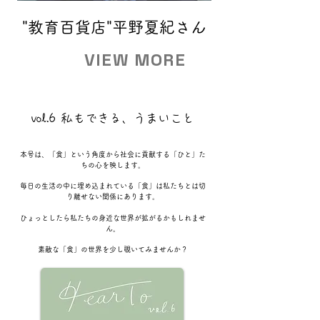
"教育百貨店"平野夏紀さん
株式会社麺食 
VIEW MORE
vol.6 私もできる、うまいこと
本号は、「食」という角度から社会に貢献する「ひと」た
ちの心を映します。
毎日の生活の中に埋め込まれている「食」は私たちとは切
り離せない関係にあります。
ひょっとしたら私たちの身近な世界が拡がるかもしれませ
ん。
素敵な「食」の世界を少し覗いてみませんか？