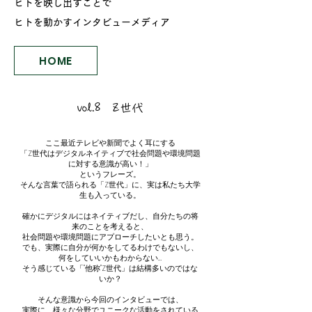
ヒトを映し出すことで
ヒトを動かす
​インタビューメディア
HOME
vol.8 Z世代
ここ最近テレビや新聞でよく耳にする
「Z世代はデジタルネイティブで社会問題や環境問題
に対する意識が高い！」
というフレーズ。
そんな言葉で語られる「Z世代」に、実は私たち大学
生も入っている。
確かにデジタルにはネイティブだし、自分たちの将
来のことを考えると、
社会問題や環境問題にアプローチしたいとも思う。
​でも、実際に自分が何かをしてるわけでもないし、
何をしていいかもわからない…
そう感じている「"他称"Z世代」は結構多いのではな
いか？
​そんな意識から今回のインタビューでは、
実際に、様々な分野でユニークな活動をされている