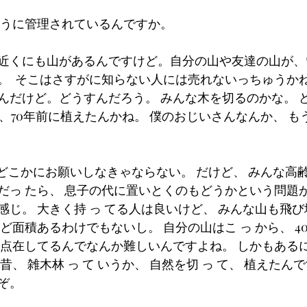
ように管理されているんですか。
近くにも山があるんですけど。自分の山や友達の山が、
。  そこはさすがに知らない人には売れないっちゅうか
んだけど。どうすんだろう。 みんな木を切るのかな。 
、70年前に植えたんかね。 僕のおじいさんなんか、 も
たらどこかにお願いしなきゃならない。 だけど、 みんな高
だっ たら、 息子の代に置いとくのもどうかという問題が
じ。 大きく持 っ てる人は良いけど、 みんな山も飛び地
ど面積あるわけでもないし。 自分の山はこ っ から、 4
う点在してるんでなんか難しいんですよね。 しかもあるに
、 雑木林 っ て いうか、 自然を切 っ て、 植えたん
ぞ。