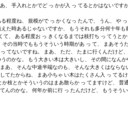
あ、 手入れとかでど っ かが入 っ てるとかはないです
る程度ね、 規模がで っ かくなっ たんで、 うん、 や っ 
の植えた時あるじゃないですか、 もうそれも多分何十年も
ゃくて、 ある程度お っ きくなるまでは枝打ち っ てうとか
。 その当時でももうそういう時期があ っ て、 まあそう
 っ てないですね。 まあ、 ただ、 たまに行くんだけど、
んつうのかな。 もう大きい木は大きいし、 その間になん
まあ、 そんな中途半端なのも、 そんな大きくはならないか
してたからね、 まあ小ちゃ い木はたくさん入 っ てるけ
ミとか枝とかそういうのはまあ散らか っ てますけど、 普
てんのかな。 何年か前に行 っ たんだけど、 もうそうい