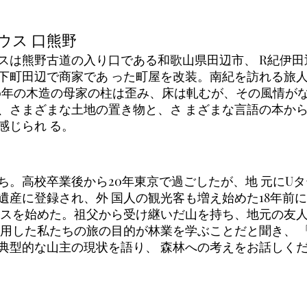
ウス 口熊野
スは熊野古道の入り口である和歌山県田辺市、 R紀伊田
下町田辺で商家であ った町屋を改装。南紀を訪れる旅
60年の木造の母家の柱は歪み、床は軋むが、その風情がな
、さまざまな土地の置き物と、さ まざまな言語の本か
じられ る。 
ち。高校卒業後から20年東京で過ごしたが、地 元にU
遺産に登録され、外 国人の観光客も増え始めた18年前
ウスを始めた。祖父から受け継いだ山を持ち、地元の友人
利用した私たちの旅の目的が林業を学ぶことだと聞き、 
典型的な山主の現状を語り、 森林への考えをお話しく