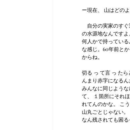
ー現在、 山はどの
　自分の実家のすぐ
の水源地なんですよ
何人かで持っている
な感じ。60年前とか
からね。
切る っ て言 っ 
んまり赤字になるん
みんなに同じような感
て、 １箇所にそれほ
れてんのかな。 こ
山丸ごとじゃない。 昔
なん残されても困る