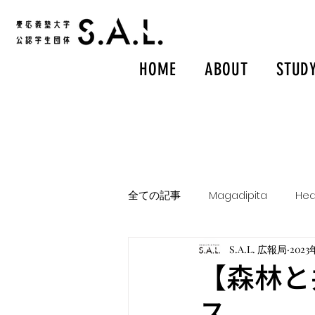
HOME
ABOUT
STUD
全ての記事
Magadipita
Hea
S.A.L. 広報局
2023
【森林と
ス