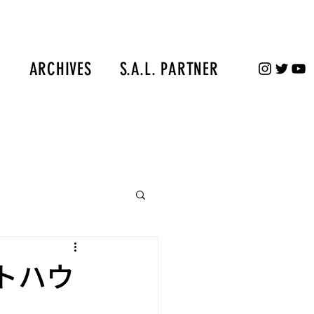
S
ARCHIVES
S.A.L. PARTNER
トハウ