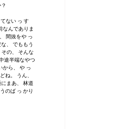
か？
てない っ す
前なんでありま
、 間抜をや っ 
だな、 でももう
 その、 そんな
か中途半端なやつ
ら、 や っ 
どね。 うん、
通にまあ、 林道
うのば っ かり