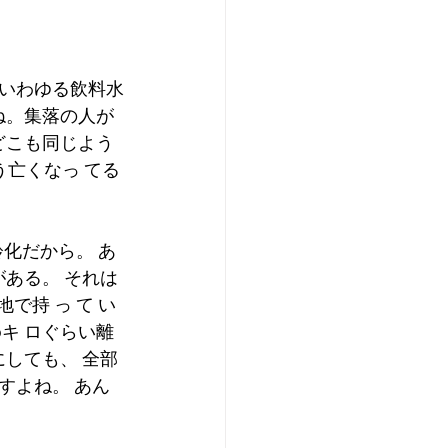
いわゆる飲料水
ね。集落の人が
どこも同じよう
う亡くなっ てる
齢化だから。 あ
ある。 それは
で持 っ て い
0キ ロぐらい離
しても、 全部
ですよね。 あん