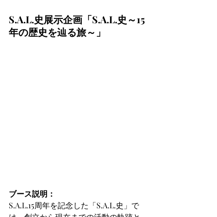
S.A.L.史展示企画「S.A.L.史～15
年の歴史を辿る旅～」
ブース説明：
S.A.L.15周年を記念した「S.A.L.史」で
は、創立から現在までの活動の軌跡と