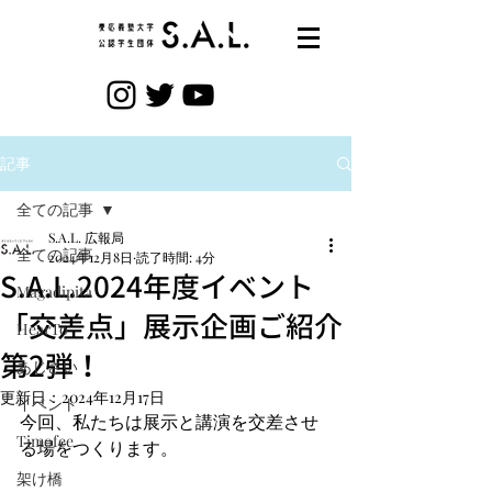
記事
全ての記事
S.A.L. 広報局
全ての記事
2024年12月8日
読了時間: 4分
S.A.L.2024年度イベント
Magadipita
「交差点」展示企画ご紹介
HearTo
第2弾！
あじさい
更新日：
2024年12月17日
イベント
今回、私たちは展示と講演を交差させ
Timofee
る場をつくります。
架け橋