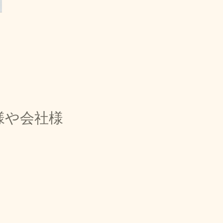
様や会社様
。