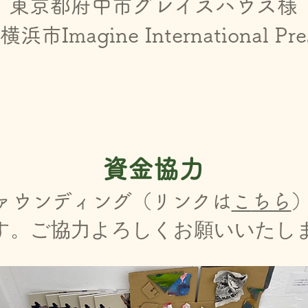
東京都府中市グレイスハウス様
浜市Imagine I
nternational Pr
資金協力
ァウンディング（リンクは
こ
ちら
す。ご協力よろしくお願いいたし