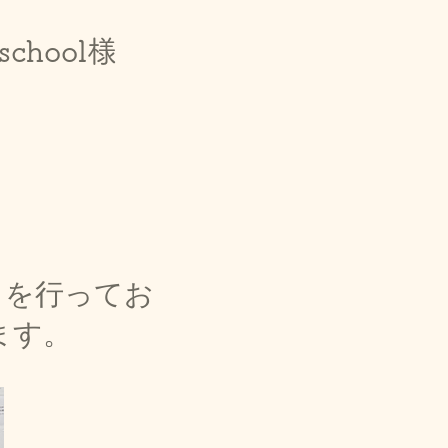
eschool様
​を行ってお
）
ます。