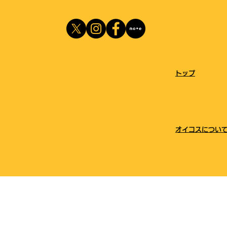
​トップ
オイコスについ
© 2024
S.A.L., Keio University