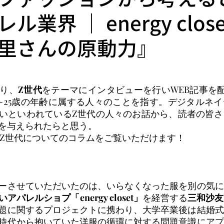
業界 ｜ energy clos
里さんの原動力』
り、
Z世代
をテーマにインタビューを行いWEB記事を
1~25歳の年齢に属する人々のことを指す。デジタルネ
いといわれているZ世代の人々のお話から、読者の皆さ
を与えられたらと思う。
Sで、Z世代についてのコラムをご覧いただけます！
ーさせていただいたのは、いらなくなった服を別の気に
アパレルショプ「energy closet」
を経営する
三和沙友
題に関するプロジェクトに携わり、大学卒業後は結婚式
時代から抱いていた洋服の循環に対する問題意識にアプ