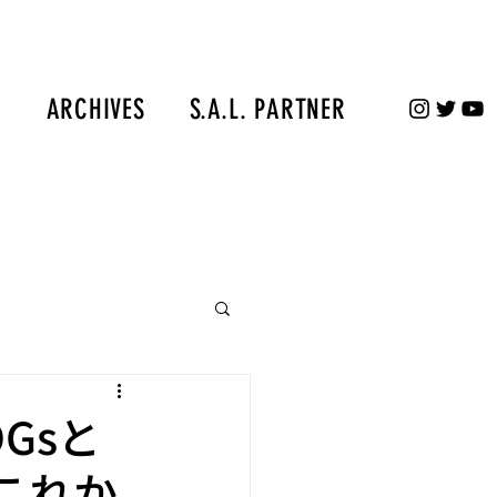
S
ARCHIVES
S.A.L. PARTNER
Gsと
これか