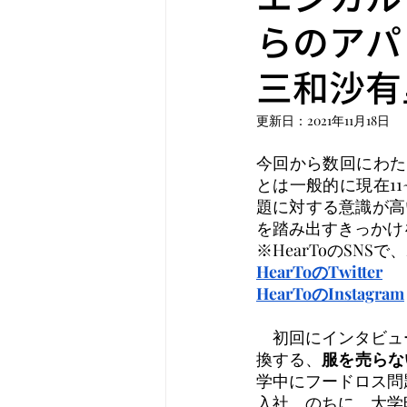
らのアパレル
三和沙有
更新日：
2021年11月18日
今回から数回にわた
とは一般的に現在1
題に対する意識が高
を踏み出すきっかけ
※HearToのSN
HearToのTwitter
HearToのInstagram
　初回にインタビュ
換する、
服を売らない
学中にフードロス問
入社。のちに、大学