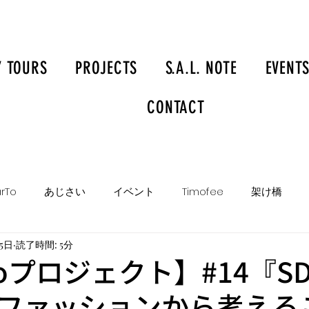
Y TOURS
PROJECTS
S.A.L. NOTE
EVENT
CONTACT
rTo
あじさい
イベント
Timofee
架け橋
15日
読了時間: 5分
Toプロジェクト】#14『SD
ファッションから考える