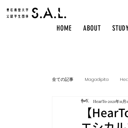
HOME
ABOUT
STUD
全ての記事
Magadipita
Hea
HearTo
2021年11月
【Hear
エシカル