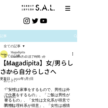
記事
全ての記事
Magadipita
全ての記事
2021年11月1日
読了時間: 3分
【Magadipita】女/男らし
Magadipita
さから自分らしさへ
HearTo
更新日：
2022年3月7日
あじさい
イベント
「女性は家事をするもので、男性は外
で仕事をするもの」、「ご飯は男性が
Timofee
奢るもの」、「女性は文化系が得意で
架け橋
男性は理科系が得意」、「女性は感情