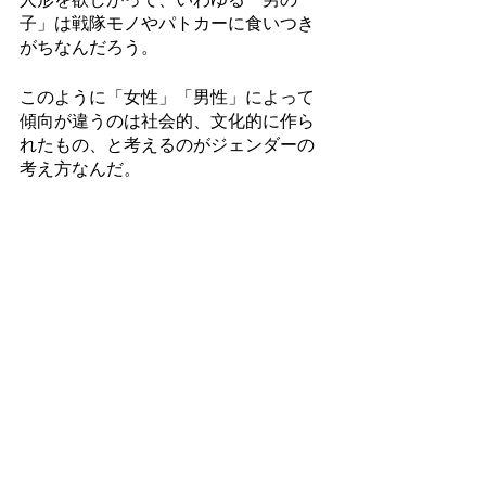
子」は戦隊モノやパトカーに食いつき
がちなんだろう。
このように「女性」「男性」によって
傾向が違うのは社会的、文化的に作ら
れたもの、と考えるのがジェンダーの
考え方なんだ。