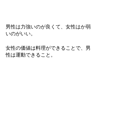
男性は力強いのが良くて、女性はか弱
いのがいい。
女性の価値は料理ができることで、男
性は運動できること。
女性は家で家事、男性は外で仕事。
女性はキャリアを捨て、男性は育休が
取れない。
本当にそうなのかな。
自分は自分らしく生きればいい。
他人は他人らしく生きればいい。