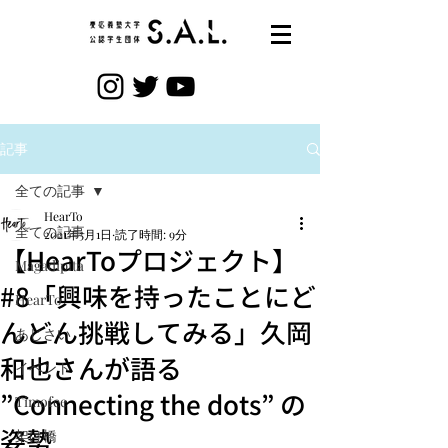
記事
全ての記事
HearTo
全ての記事
2021年5月1日
読了時間: 9分
【HearToプロジェクト】
Magadipita
#8「興味を持ったことにど
HearTo
んどん挑戦してみる」久岡
あじさい
和也さんが語る
イベント
”Connecting the dots” の
Timofee
姿勢
架け橋