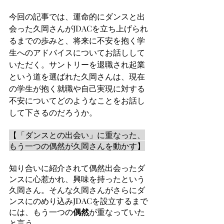
今回の記事では、運命的にダンスと出
会った久岡さんがJDACを立ち上げられ
るまでの歩みと、将来に不安を抱く学
生へのアドバイスについてお話しして
いただく。サントリーを退職され起業
という道を選ばれた久岡さんは、現在
の学生が抱く就職や自己実現に対する
不安についてどのようなことをお話し
して下さるのだろうか。
【「ダンスとの出会い」に重なった、
もう一つの偶然が久岡さんを動かす】
知り合いに紹介されて偶然出会ったダ
ンスに心惹かれ、興味を持ったという
久岡さん。そんな久岡さんがさらにダ
ンスにのめり込みJDACを設立するまで
には、もう一つの
偶然
が重なっていた
と言う。