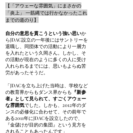
【「アウェーな雰囲気」にまさかの
「炎上」 一筋縄では行かなかったこれ
までの道のり】
自分の意思を貫こうという強い思い
か
らJDAC設立の一年後にはサントリーを
退職し、同団体での活動により一層力
を入れたという久岡さん。しかし、そ
の活動が現在のように多くの人に受け
入れられるまでには、思いもよらぬ苦
労があったそうだ。
「JDACを立ち上げた当時は、学校など
の教育界からもダンス界からも
『新参
者』として見られて、すごくアウェー
な雰囲気
でした。しかも、2012年のダ
ンスの必修化に合わせて、その前年で
ある2011年にJDACを設立したので、
『金儲けが目的の集団』という見方を
されることもあったんです」