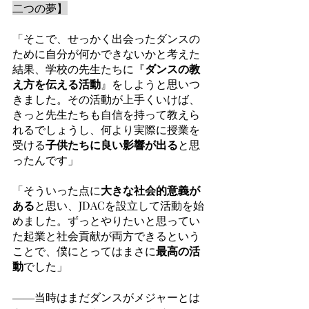
二つの夢】
「そこで、せっかく出会ったダンスの
ために自分が何かできないかと考えた
結果、学校の先生たちに『
ダンスの教
え方を伝える活動
』をしようと思いつ
きました。その活動が上手くいけば、
きっと先生たちも自信を持って教えら
れるでしょうし、何より実際に授業を
受ける
子供たちに良い影響が出る
と思
ったんです」
「そういった点に
大きな社会的意義が
ある
と思い、JDACを設立して活動を始
めました。ずっとやりたいと思ってい
た起業と社会貢献が両方できるという
ことで、僕にとってはまさに
最高の活
動
でした」
――当時はまだダンスがメジャーとは